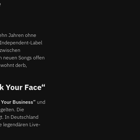
e
zehn Jahren ohne
 Independent-Label
h zwischen
en neuen Songs offen
ewohnt derb,
k Your Face“
 Your Business“
und
gelten. Die
gt. In Deutschland
e legendären Live-