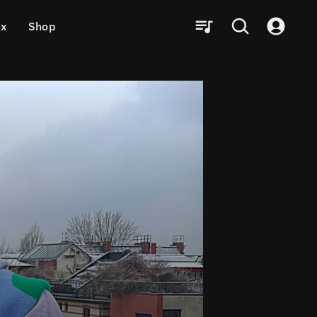
ux
Shop