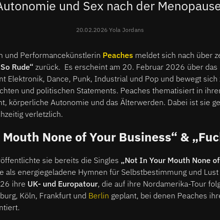
Autonomie und Sex nach der Menopaus
20.02.2026 Yola Jordans
n und Performancekünstlerin
Peaches
meldet sich nach über 
 So Rude“
zurück. Es erscheint am 20. Februar 2026 über das
eint Elektronik, Dance, Punk, Industrial und Pop und bewegt sic
chten und politischen Statements. Peaches thematisiert in ihr
ht, körperliche Autonomie und das Älterwerden. Dabei ist sie g
hzeitig verletzlich.
r Mouth None of Your Business“ & „Fuc
ffentlichte sie bereits die Singles
„Not In Your Mouth None of
die als energiegeladene Hymnen für Selbstbestimmung und Lust 
026 ihre
UK- und Europatour
, die auf ihre Nordamerika-Tour fol
urg, Köln, Frankfurt und
Berlin
geplant, bei denen Peaches ihr
tiert.