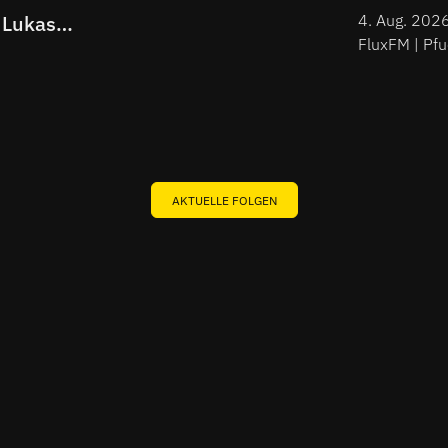
 Lukas
Stone LIV
4. Aug. 202
Top #3 a
2026
AKTUELLE FOLGEN