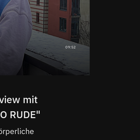
09:52
rview mit
SO RUDE"
örperliche