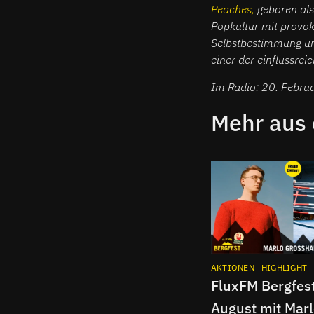
Peaches,
geboren als
Popkultur mit provok
Selbstbestimmung und
einer der einflussre
Im Radio: 20. Febru
Mehr aus
AKTIONEN
HIGHLIGHT
FluxFM Bergfes
August mit Mar