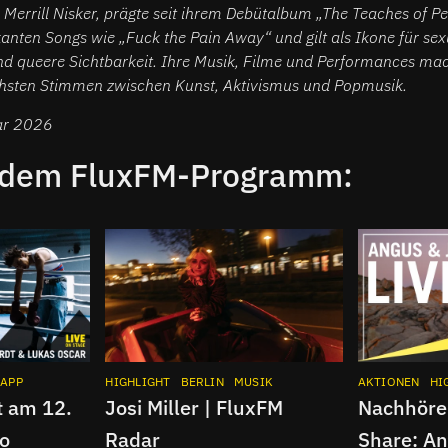
 Merrill Nisker, prägte seit ihrem Debütalbum „The Teaches of 
anten Songs wie „Fuck the Pain Away“ und gilt als Ikone für sex
 queere Sichtbarkeit. Ihre Musik, Filme und Performances mach
ichsten Stimmen zwischen Kunst, Aktivismus und Popmusik.
ar 2026
 dem FluxFM-Programm:
APP
KOOPERATIONEN
HIGHLIGHT
MUSIK
BERLIN
INSTAGRAM
MUSIK
AKTIONEN
HI
t am 12.
Josi Miller | FluxFM
Nachhöre
lo
Radar
Share: An