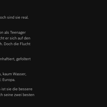
ch sind sie real.
on als Teenager
ht er sich auf den
h. Doch die Flucht
haftiert, gefoltert
n, kaum Wasser,
l: Europa.
 ist sie die bessere
ch seine zwei besten