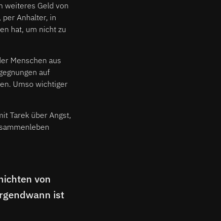
n weiteres Geld von
, per Anhalter, in
en hat, um nicht zu
 der Menschen aus
egegnungen auf
hen. Umso wichtiger
it Tarek über Angst,
 Zusammenleben
hichten von
irgendwann ist