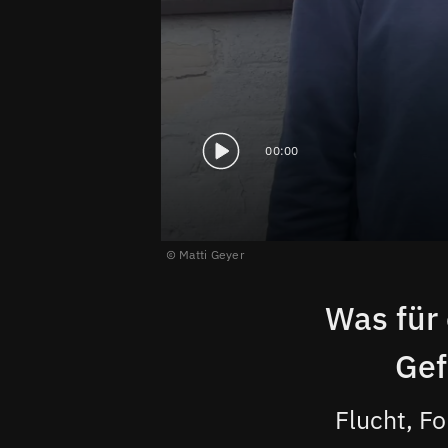
00:00
Matti Geyer
Was für 
Gef
Flucht, F