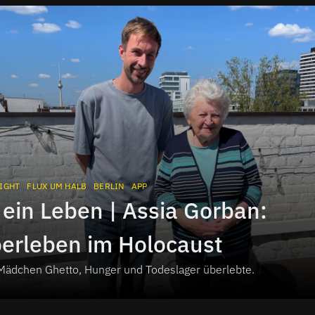
IGHT
FLUX UM HALB
BERLIN
APP
 ein Leben | Assia Gorban:
erleben im Holocaust
 Mädchen Ghetto, Hunger und Todeslager überlebte.