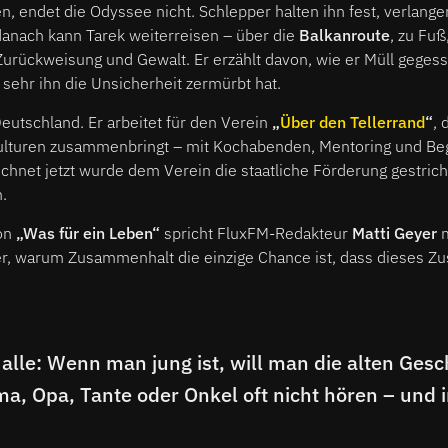
 endet die Odyssee nicht. Schlepper halten ihn fest, verlange
 danach kann Tarek weiterreisen – über die
Balkanroute
, zu Fuß
Zurückweisung und Gewalt. Er erzählt davon, wie er Müll gegess
sehr ihn die Unsicherheit zermürbt hat.
Deutschland. Er arbeitet für den Verein
„
Über den Tellerrand
“
,
ulturen zusammenbringt – mit Kochabenden, Mentoring und B
hnet jetzt wurde dem Verein die staatliche Förderung gestric
.
von
„Was für ein Leben“
spricht FluxFM-Redakteur
Matti Geyer
m
er, warum Zusammenhalt die einzige Chance ist, dass dieses
alle: Wenn man jung ist, will man die alten Gesc
, Opa, Tante oder Onkel oft nicht hören – und 