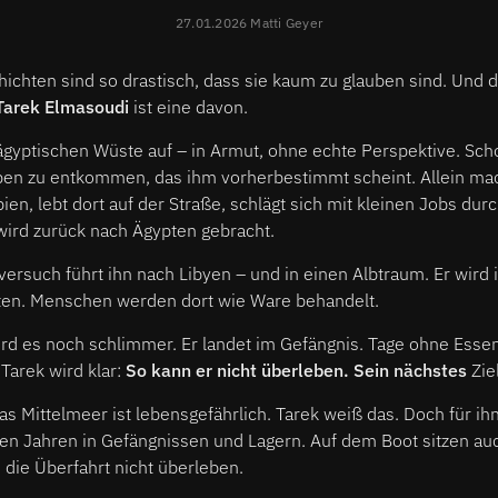
27.01.2026 Matti Geyer
hten sind so drastisch, dass sie kaum zu glauben sind. Und do
Tarek Elmasoudi
ist eine davon.
ägyptischen Wüste auf – in Armut, ohne echte Perspektive. Sch
ben zu entkommen, das ihm vorherbestimmt scheint. Allein mac
en, lebt dort auf der Straße, schlägt sich mit kleinen Jobs durc
wird zurück nach Ägypten gebracht.
ersuch führt ihn nach Libyen – und in einen Albtraum. Er wird in
lten. Menschen werden dort wie Ware behandelt.
ird es noch schlimmer. Er landet im Gefängnis. Tage ohne Esse
 Tarek wird klar:
So kann er nicht überleben. Sein nächstes
Zie
as Mittelmeer ist lebensgefährlich. Tarek weiß das. Doch für ihn
ren Jahren in Gefängnissen und Lagern. Auf dem Boot sitzen au
die Überfahrt nicht überleben.