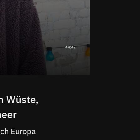
44:42
ch Wüste,
meer
ach Europa