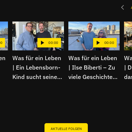
00
00:00
00:00
en
Was für ein Leben
Was für ein Leben
Wa
| Ein Lebensborn-
| Ilse Biberti – Zu
| 
Kind sucht seine
viele Geschichten
da
Wahrheit
für nur einen
Am
nde
Podcast
ger
AKTUELLE FOLGEN