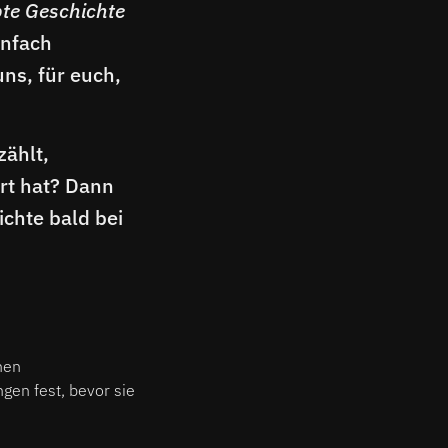
bte Geschichte
infach
uns, für euch,
zählt,
rt hat? Dann
ichte bald bei
hen
gen fest, bevor sie