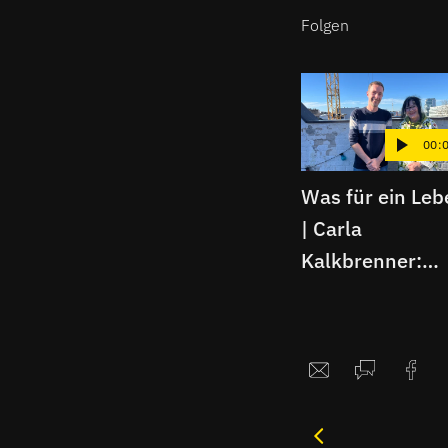
Folgen
00:
Was für ein Leb
| Carla
Kalkbrenner:
Zwischen DDR-
Fernsehen, We
und Krimi