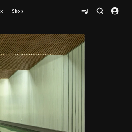
ux
Shop