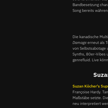
Bandbesetzung charak
Song bereits währe
Die kanadische Multi
Damage
erneut als 
von Selbstsabotage un
Synths, 80er-Vibes u
genrefluid. Live kön
Suza
Suzan Köcher's Sup
Françoise Hardy. Tan
Maßstäbe setzte. Di
neu interpretiert w