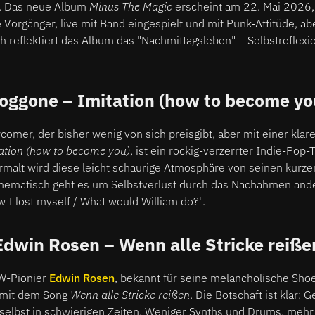
. Das neue Album
Minus The Magic
erscheint am 22. Mai 2026,
e Vorgänger, live mit Band eingespielt und mit Punk-Attitüde, ab
h reflektiert das Album das "Nachmittagsleben" – Selbstreflexi
oggone – Imitation (how to become yo
omer, der bisher wenig von sich preisgibt, aber mit einer klar
ation (how to become you)
, ist ein rockig-verzerrter Indie-Pop-T
rmalt wird diese leicht schaurige Atmosphäre von seinen kurze
Thematisch geht es um Selbstverlust durch das Nachahmen and
I lost myself / What would William do?".
Edwin Rosen – Wenn alle Stricke reiße
DW-Pionier
Edwin Rosen
, bekannt für seine melancholische Sho
 mit dem Song
Wenn alle Stricke reißen
. Die Botschaft ist klar: 
 selbst in schwierigen Zeiten. Weniger Synths und Drums, mehr