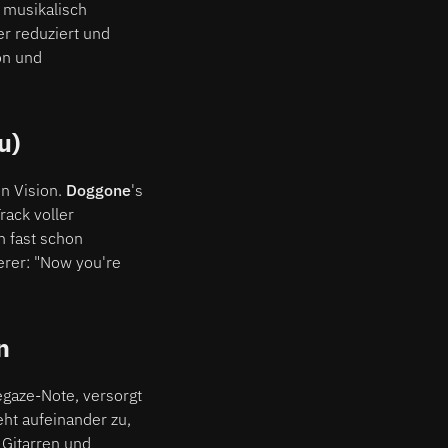
 musikalisch
er reduziert und
on und
u)
en Vision.
Doggone
's
rack voller
n fast schon
erer: "Now you're
n
egaze-Note, versorgt
Geht aufeinander zu,
 Gitarren und