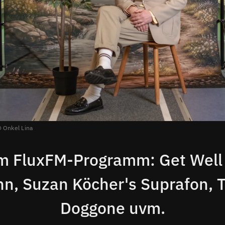
Onkel Lina
m FluxFM-Programm: Get Well
n, Suzan Köcher's Suprafon, 
Doggone uvm.