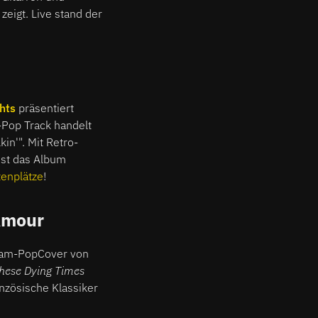
zeigt. Live stand der
hts
präsentiert
o-Pop Track handelt
in'". Mit Retro-
ist das Album
tenplätze
!
Amour
eam-PopCover von
hese Dying Times
nzösische Klassiker