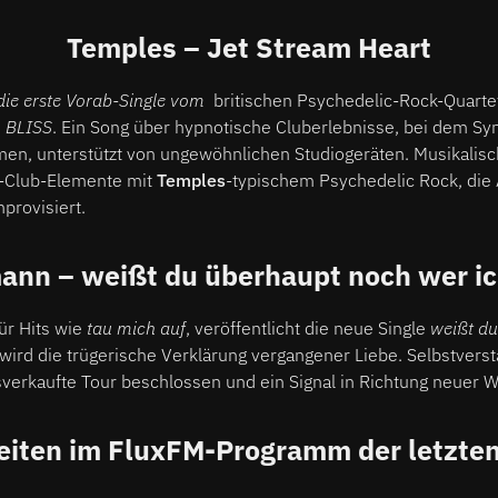
Temples – Jet Stream Heart
 die erste Vorab-Single vom
britischen Psychedelic-Rock-Quarte
s
BLISS
. Ein Song über hypnotische Cluberlebnisse, bei dem Sy
en, unterstützt von ungewöhnlichen Studiogeräten. Musikalisc
-Club-Elemente mit
Temples
-typischem Psychedelic Rock, die
provisiert.
ann – weißt du überhaupt noch wer ic
für Hits wie
tau mich auf
, veröffentlicht die neue Single
weißt d
 wird die trügerische Verklärung vergangener Liebe. Selbstverst
verkaufte Tour beschlossen und ein Signal in Richtung neuer W
eiten im FluxFM-Programm der letzte