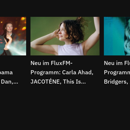
Neu im FluxFM-
Neu im F
bama
Programm: Carla Ahad,
Programm
 Dan,
JACOTÉNE, This Is
Bridgers,
izzle
Lorelei, Wishy uvm.
Szmierek,
Carlita u