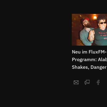
Neu im FluxFM-
Programm: Ala
Shakes, Danger
Jordan Rakei, R
Kicks uvm.