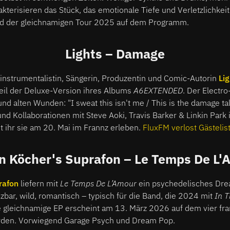
terisieren das Stück, das emotionale Tiefe und Verletzlichkeit 
nd der gleichnamigen Tour 2025 auf dem Programm.
Lights – Damage
instrumentalistin, Sängerin, Produzentin und Comic-Autorin
Lig
Teil der Deluxe-Version ihres Albums
A6EXTENDED
. Der Electr
d alten Wunden: "I sweat this isn't me / This is the damage talk
nd Kollaborationen mit Steve Aoki, Travis Barker & Linkin Park 
nt ihr sie am 20. Mai im Frannz erleben.
FluxFM verlost Gästelis
n Köcher's Suprafon – Le Temps De L'
rafon
liefern mit
Le Temps De L’Amour
ein psychedelisches Dr
zbar, wild, romantisch – typisch für die Band, die 2024 mit
In T
e gleichnamige EP erscheint am 13. März 2026 auf dem vier fra
erden. Vorwiegend Garage Psych und Dream Pop.