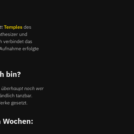
tt
Temples
des
nthesizer und
h verbindet das
 Aufnahme erfolgte
h bin?
u überhaupt noch wer
ändlich tanzbar.
erke gesetzt.
n Wochen: