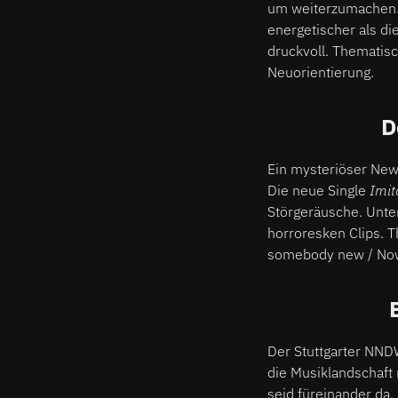
um weiterzumachen
energetischer als di
druckvoll. Thematisc
Neuorientierung.
D
Ein mysteriöser Newc
Die neue Single
Imit
Störgeräusche. Unte
horroresken Clips. 
somebody new / Now 
Der Stuttgarter NN
die Musiklandschaft
seid füreinander da,