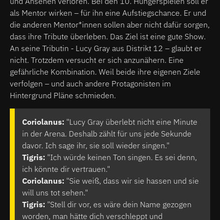
und Ansehen verloren. Bei den 10. Hungerspielen soll er
als Mentor wirken – für ihn eine Aufstiegschance. Er und
die anderen Mentor*innen sollen aber nicht dafür sorgen,
dass ihre Tribute überleben. Das Ziel ist eine gute Show.
An seine Tributin - Lucy Gray aus Distrikt 12 – glaubt er
nicht. Trotzdem versucht er sich anzunähern. Eine
gefährliche Kombination. Weil beide ihre eigenen Ziele
verfolgen – und auch andere Protagonisten im
Hintergrund Pläne schmieden.
Coriolanus:
"Lucy Gray überlebt nicht eine Minute
in der Arena. Deshalb zählt für uns jede Sekunde
davor. Ich sage ihr, sie soll wieder singen."
Tigris:
"Ich würde keinen Ton singen. Es sei denn,
ich könnte dir vertrauen."
Coriolanus:
"Sie weiß, dass wir sie hassen und sie
will uns tot sehen."
Tigris:
"Stell dir vor, es wäre dein Name gezogen
worden, man hätte dich verschleppt und