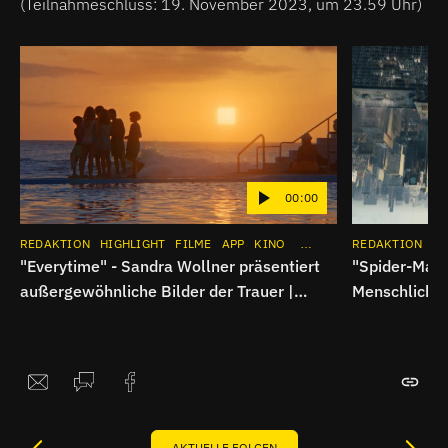
(Teilnahmeschluss: 19. November 2023, um 23.59 Uhr)
00:00
REDAKTION
HIGHLIGHT
FILME
APP
KINO
INSTAGRAM
REDAKTION
HI
"Everytime" - Sandra Wollner präsentiert
"Spider-Man:
außergewöhnliche Bilder der Trauer |
Menschliche
Breitbild
Superheldenk
AKTUELLE FOLGEN