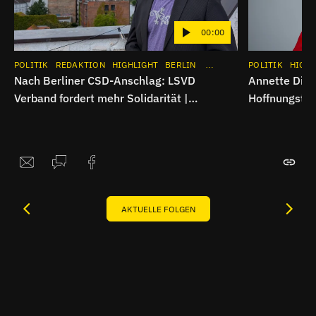
00:00
POLITIK
REDAKTION
HIGHLIGHT
BERLIN
INTERVIEW
POLITIK
APP
INSTAG
HIGHL
Nach Berliner CSD-Anschlag: LSVD
Annette Ditt
Verband fordert mehr Solidarität |
Hoffnungsträ
Interview
AKTUELLE FOLGEN