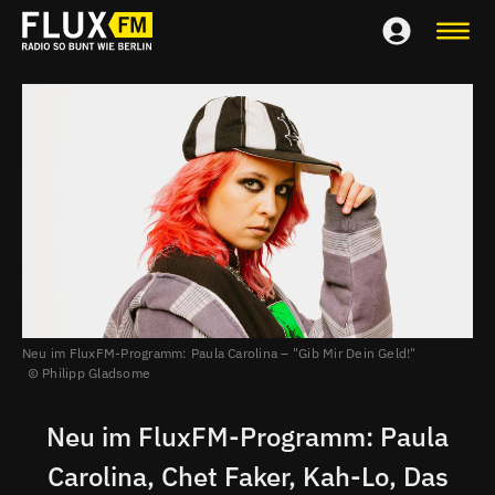
Neu im FluxFM-Programm:
Paula Carolina – "Gib Mir Dein Geld!"
Philipp Gladsome
Neu im FluxFM-Programm: Paula
Carolina, Chet Faker, Kah-Lo, Das