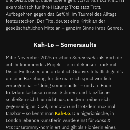
und Jetzt!, bleibt dabei aber eigen.
Terror Aus Der Mitte
ist
exemplarisch für ihre Haltung: Trotz statt Trott,
Aufbegehren gegen das Gefühl, im Taumel des Alltags
festzustecken. Der Titel deutet eine Kritik an der
gesellschaftlichen Mitte an – ganz im Sinne ihres Genres.
Kah-Lo – Somersaults
Mitte November 2025 erschien
Somersaults
als Vorbote
auf ihr kommendes Projekt – ein infektiöser Track mit
Disco-Einflüssen und ordentlich Groove. Inhaltlich geht's
um eine Beziehung, für die man sich sprichwörtlich
verbogen hat – "doing somersaults" – und am Ende
trotzdem loslassen muss. Schmerz und Tanzfläche
schließen sich hier nicht aus, sondern treiben sich
gegenseitig an. Cool, monoton und trotzdem maximal
tanzbar – so kennt man
Kah-Lo
. Die nigerianische, in
London lebende Künstlerin wurde einst für
Rinse &
Repeat
Grammy-nominiert und gilt als Pionierin eines