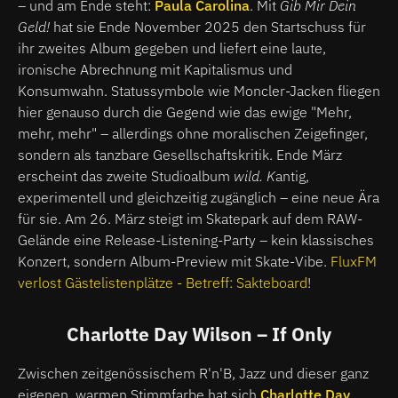
– und am Ende steht:
Paula Carolina
. Mit
Gib Mir Dein
Geld!
hat sie Ende November 2025 den Startschuss für
ihr zweites Album gegeben und liefert eine laute,
ironische Abrechnung mit Kapitalismus und
Konsumwahn. Statussymbole wie Moncler-Jacken fliegen
hier genauso durch die Gegend wie das ewige "Mehr,
mehr, mehr" – allerdings ohne moralischen Zeigefinger,
sondern als tanzbare Gesellschaftskritik. Ende März
erscheint das zweite Studioalbum
wild. K
antig,
experimentell und gleichzeitig zugänglich – eine neue Ära
für sie. Am 26. März steigt im Skatepark auf dem RAW-
Gelände eine Release-Listening-Party – kein klassisches
Konzert, sondern Album-Preview mit Skate-Vibe.
FluxFM
verlost Gästelistenplätze - Betreff: Sakteboard
!
Charlotte Day Wilson – If Only
Zwischen zeitgenössischem R'n'B, Jazz und dieser ganz
eigenen, warmen Stimmfarbe hat sich
Charlotte Day