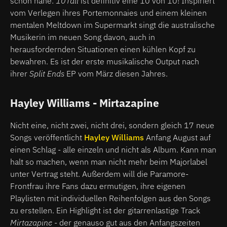
schon nahe:
10Tall
ist definitiv eine 10 von 10! Inspiriert
vom Verlegen ihres Portemonnaies und einem kleinen
mentalen Meltdown im Supermarkt singt die australische
Musikerin im neuen Song davon, auch in
herausfordernden Situationen einen kühlen Kopf zu
bewahren. Es ist der erste musikalische Output nach
ihrer
Split Ends
EP vom März diesen Jahres.
Hayley Williams - Mirtazapine
Nicht eine, nicht zwei, nicht drei, sondern gleich 17 neue
Songs veröffentlicht
Hayley Williams
Anfang August auf
einen Schlag - alle einzeln und nicht als Album. Kann man
halt so machen, wenn man nicht mehr beim Majorlabel
unter Vertrag steht. Außerdem will die Paramore-
Frontfrau ihre Fans dazu ermutigen, ihre eigenen
Playlisten mit individuellen Reihenfolgen aus den Songs
zu erstellen. Ein Highlight ist der gitarrenlastige Track
Mirtazapine
- der genauso gut aus den Anfangszeiten