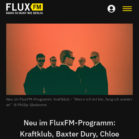
Neu im FluxFM-Programm: Kraftklub - "Wenn ich tot bin, fang ich wieder
an"
Phillip Gladsome
Neu im FluxFM-Programm:
Kraftklub, Baxter Dury, Chloe