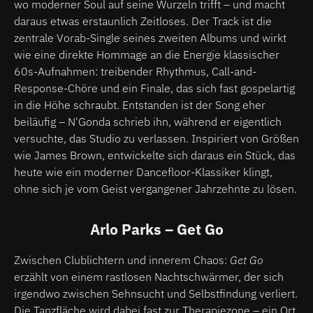
wo moderner Soul auf seine Wurzeln trifft – und macht
daraus etwas erstaunlich Zeitloses. Der Track ist die
zentrale Vorab-Single seines zweiten Albums und wirkt
wie eine direkte Hommage an die Energie klassischer
60s-Aufnahmen: treibender Rhythmus, Call-and-
Response-Chöre und ein Finale, das sich fast gospelartig
in die Höhe schraubt. Entstanden ist der Song eher
beiläufig – N'Gonda schrieb ihn, während er eigentlich
versuchte, das Studio zu verlassen. Inspiriert von Größen
wie James Brown, entwickelte sich daraus ein Stück, das
heute wie ein moderner Dancefloor-Klassiker klingt,
ohne sich je vom Geist vergangener Jahrzehnte zu lösen.
Arlo Parks – Get Go
Zwischen Clublichtern und innerem Chaos:
Get Go
erzählt von einem rastlosen Nachtschwärmer, der sich
irgendwo zwischen Sehnsucht und Selbstfindung verliert.
Die Tanzfläche wird dabei fast zur Therapiezone – ein Ort,